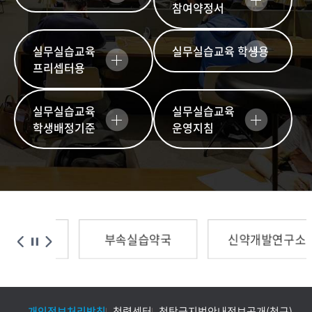
참여약정서
실무실습교육
실무실습교육 학생용
프리셉터용
실무실습교육
실무실습교육
학생배정기준
운영지침
약초원
부속실습약국
신약개발연구소
개인정보처리방침
청렴센터
청탁금지법안내
정보공개(청구)