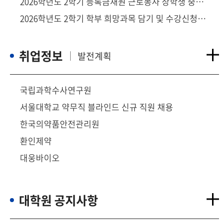
2026학년도 2학기 등록금재원 근로봉사 장학생 중
소수학생(다문화.탈북)의 우선선발 안내
2026학년도 2학기 학부 희망과목 담기 및 수강신청
일정 안내
취업정보
발전계획
국립과학수사연구원
서울대학교 약무직 블라인드 신규 직원 채용
한국의약품안전관리원
환인제약
대웅바이오
대학원 공지사항