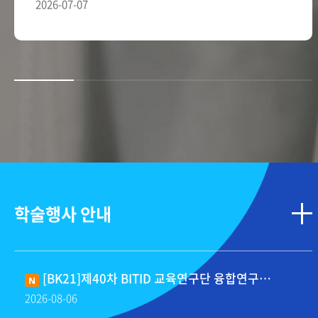
2026-07-07
학술행사 안내
[BK21]제40차 BITID 교육연구단 융합연구
산학협력 세미나(8/13,16시)
2026
08
06