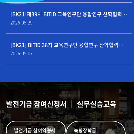
[BK21]제39차 BITID 교육연구단 융합연구 산학협력
세미나 개최(5/29,15시)
2026
05
29
[BK21] BITID 38차 교육연구단 융합연구 산학협력
세미나 개최[5/7,14시]
2026
05
07
발전기금 참여신청서 │ 실무실습교육
발전기금 참여약정서
녹향장학금